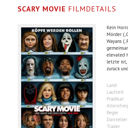
SCARY MOVIE
FILMDETAILS
Kein Horr
Mörder („G
Wayans („R
gemeinsam
elevated H
letzte ist
zurück und
Land
Laufzeit
Prädikat
Altersfre
Regie
Darsteller
Trailer