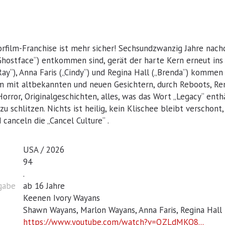
orfilm-Franchise ist mehr sicher! Sechsundzwanzig Jahre nac
hostface“) entkommen sind, gerät der harte Kern erneut ins V
ay“), Anna Faris („Cindy“) und Regina Hall („Brenda“) kommen
 mit altbekannten und neuen Gesichtern, durch Reboots, Rema
orror, Originalgeschichten, alles, was das Wort „Legacy“ enthä
, zu schlitzen. Nichts ist heilig, kein Klischee bleibt verschon
 canceln die „Cancel Culture“ .
USA / 2026
94
.
igabe
ab 16 Jahre
Keenen Ivory Wayans
Shawn Wayans, Marlon Wayans, Anna Faris, Regina Hall
https://www.youtube.com/watch?v=QZLdMKO8...