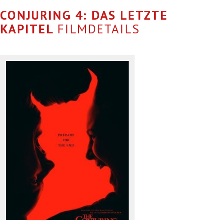
CONJURING 4: DAS LETZTE
KAPITEL
FILMDETAILS