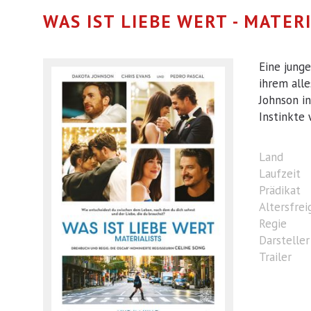
WAS IST LIEBE WERT - MATER
Eine jung
ihrem all
Johnson in
Instinkte 
Land
Laufzeit
Prädikat
Altersfre
Regie
Darsteller
Trailer